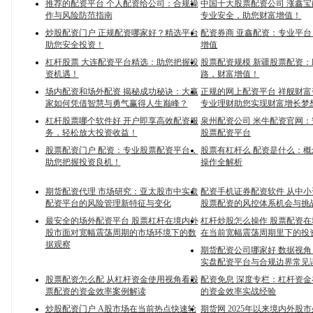
推荐的配资平台 个人配资给公司：合规操
中国十大股票配资公司 涨鑫
作与风险防范指南
专业安全，助您财富增值！
炒股配资门户 正规配资哪家好？精选平台
配资券商 亚鑫配资：专业平
助您安全投资！
增值
杠杆股票 大连配资平台精选：助您把握投
股票配资规模 新疆股票配资
资机遇！
路，财富增值！
场内配资和场外配资 揭秘成功秘诀：大赢
正规的网上配资平台 祥舰财
家如何凭借智慧与勇气赢得人生巅峰？
专业理财助您实现财富增长梦
杠杆股票哪个软件好 开户即享高效配资服
泉州配资公司 米牛配资官网
务，轻松放大投资收益！
股票配资平台
股票配资门户 配资：专业股票配资平台，
股票有杠杆么 配资是什么：
助您把握投资良机！
操作全解析
期货配资代理 市场研究：亚太股市中实盘
配资手机证券配资软件 从中
配资平台的风险管理新特征与变化
股票配资的风控体系机会与挑
最安全的场外配资平台 股票杠杆在境内外
杠杆炒股怎么操作 股票配资
股市面对宽幅震荡周期的市场环境下的数
在当前宽幅震荡周期里下的投
据观察
期货配资公司哪家好 数据视
实盘配资平台与合规边界常见
股票配资怎么配 从杠杆资金使用视角看股
配资免息 深度专栏：杠杆资
票配资的资金效率案例解读
的资金效率实战经验
炒股配资门户 A股市场在当前热点快速轮
期货网 2025年以来境内外股