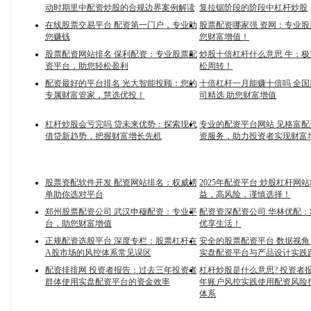
动时期里中配资炒股的合规边界案例解读
复拉锯阶段的阶段中杠杆炒股
在线股票交易平台 配资第一门户，专业助
股票配资哪家强 资网：专业
您赚钱
您财富增值！
股票配资网站排名 保利配资：专业股票配
炒股十倍杠杆什么意思 牛：
资平台，助您轻松盈利
松周转！
配资最好的平台排名 光大智能投顾：您的
十倍杠杆一月能赚十倍吗 全
专属财富管家，慧选优投！
司精选 助您财富增值
杠杆炒股会亏完吗 贷未来优势：探索现代
专业的配资平台网站 见格富
借贷新趋势，把握财富增长先机
资服务，助力投资者实现财富
股票资配软件开发 配资网站排名：权威榜
2025年配资平台 炒股杠杆网
单助你选对平台
益，高风险，谨慎选择！
郑州股票配资公司 武汉申穆配资：专业平
配资资深配资公司 华林优配
台，助您财富增值
优享生活！
正规配资选股平台 深度专栏：股票杠杆在
安全的股票配资平台 数据视
A股市场的风控体系常见误区
实盘配资平台与产品设计实践
配资排排网 投资者报告：过去三年投资者
杠杆炒股是什么意思? 投资者
群体使用实盘配资平台的资金效率
年账户风控实践使用配资风险
体系