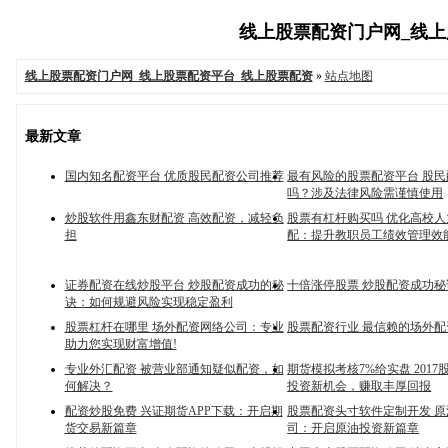
线上股票配资门户网_线上股
线上股票配资门户网_线上股票配资平台_线上股票配资
»
站点地图
最新文章
国内知名配资平台 优质股民配资公司推荐
最有风险的股票配资平台 股
吗？涉及法律风险需谨慎使用
炒股软件用鑫东财配资 高效配资，减轻负
股票有杠杆购买吗 优化高校
担
配：提升教职员工绩效管理效
证券配资在线炒股平台 炒股配资成功的秘
十倍涨停股票 炒股配资成功秘
诀：如何规避风险实现稳定盈利
股票杠杆在哪里 场外配资网络公司：专业
股票配资行业 最信赖的场外
助力您实现财富增值!
专业外汇配资 被营业部通知疑似配资，如
期货模拟考核7%给实盘 201
何解决？
投资新机会，赚取丰厚回报
配资炒股免费 兴证期货APP下载：开启期
股票配资头寸软件定制开发 
货交易新篇章
司：开启原油投资新篇章