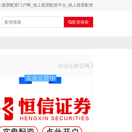
上股票配资门户网_线上股票配资平台_线上股票配资
配资搜索
恒信证券官网