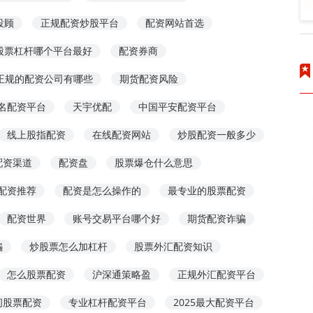
投顾
正规配资炒股平台
配资网站首选
股票杠杆哪个平台最好
配资券商
正规的配资公司有哪些
期货配资风险
名配资平台
天宇优配
中国平安配资平台
线上股指配资
在线配资网站
炒股配资一般多少
配资渠道
配资盘
股票爆仓什么意思
配资推荐
配资是怎么操作的
最专业的股票配资
配资世界
账号交易平台哪个好
期货配资诈骗
骗
炒股票怎么加杠杆
股票外汇配资知识
怎么股票配资
沪深通策略盈
正规外汇配资平台
间股票配资
专业杠杆配资平台
2025最大配资平台