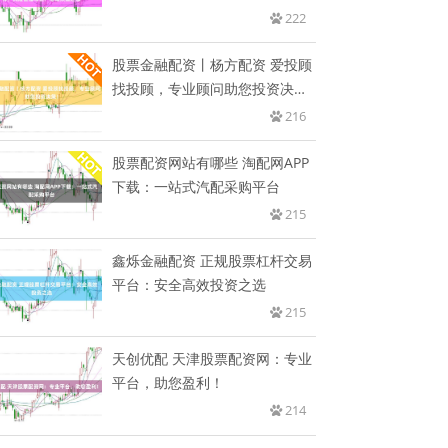
与资
222
股票金融配资丨杨方配资 爱投顾
找投顾，专业顾问助您投资决
策！
216
股票配资网站有哪些 淘配网APP
下载：一站式汽配采购平台
215
鑫烁金融配资 正规股票杠杆交易
平台：安全高效投资之选
215
天创优配 天津股票配资网：专业
平台，助您盈利！
214