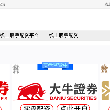
配资
线
线上股票配资平台
线上股票配资