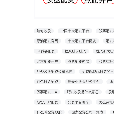
如何炒股
中国十大配资平台
股票配资
原油配资官网
十大配资平台配资
配资
51我要配资
牧原股份股票
股票加大杠
北京配资开户
股票配资神器
股票杠杆
配资炒股配资公司风控
免费配资玩股票的平
百色股票配资
最专业股票配资平台
线
股票配资114
配资炒股是什么意思
股
期货开户配资
配资平台哪个
怎么买杠
什么叫配资炒股
国家配资公司一览表