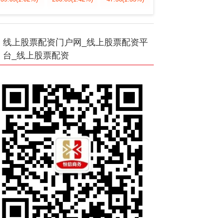
线上股票配资门户网_线上股票配资平
台_线上股票配资