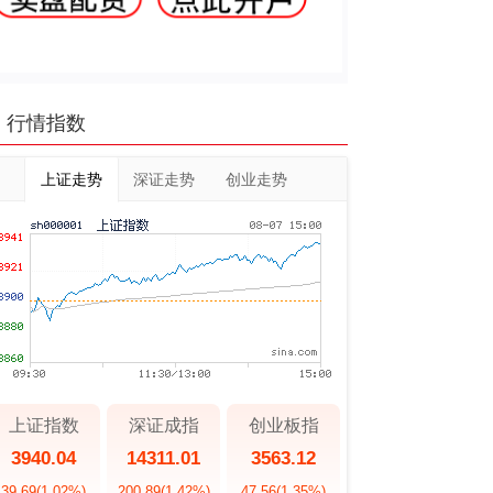
行情指数
上证走势
深证走势
创业走势
上证指数
深证成指
创业板指
3940.04
14311.01
3563.12
39.69
(1.02%)
200.89
(1.42%)
47.56
(1.35%)