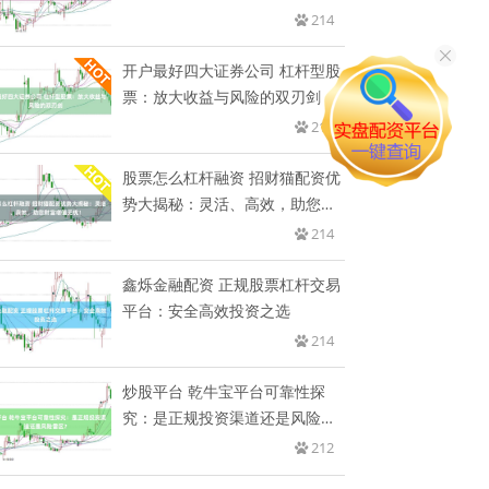
214
开户最好四大证券公司 杠杆型股
票：放大收益与风险的双刃剑
214
股票怎么杠杆融资 招财猫配资优
势大揭秘：灵活、高效，助您财
富
214
鑫烁金融配资 正规股票杠杆交易
平台：安全高效投资之选
214
炒股平台 乾牛宝平台可靠性探
究：是正规投资渠道还是风险雷
区？
212